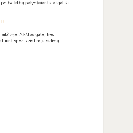
o šv. Mišių palydėsiantis atgal iki
.lt
.
 aikštėje. Aikštės gale, ties
eturint spec. kvietimų-leidimų.