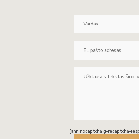
[anr_nocaptcha g-recaptcha-res