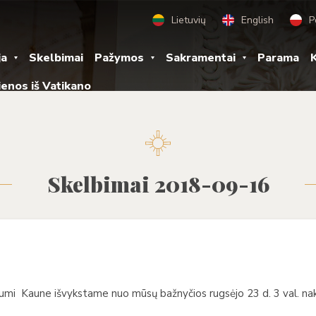
Lietuvių
English
P
ja
Skelbimai
Pažymos
Sakramentai
Parama
K
ienos iš Vatikano
Skelbimai 2018-09-16
škumi Kaune išvykstame nuo mūsų bažnyčios rugsėjo 23 d. 3 val. nak