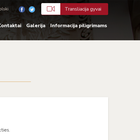
Transliacija gyvai
olski
ontaktai
Galerija
Informacija piligrimams
ties.