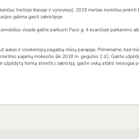
ančius trečioje klasėje ir vyresnius), 2019 metais norinčius priimti
cijos galima gauti zakristijoje.
mobilius visada galite parkuoti Paco g. 4 esančioje parkavimo aikšt
už aukas ir visokeriopą pagalbą mūsų parapijai. Primename, kad mū
etinio pajamų mokesčio (iki 2018 m. gegužės 1 d.). Galite užpildy
r užpildytą formą atnešti į zakristiją, galite viską atlikti tiesiogiai 