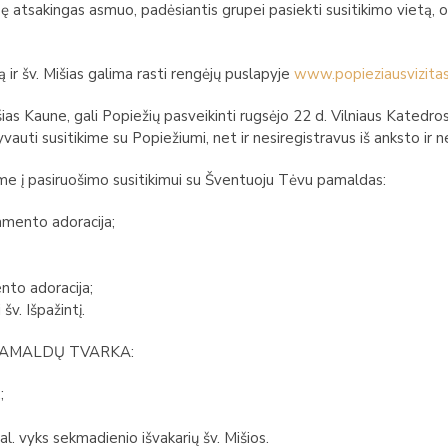
atsakingas asmuo, padėsiantis grupei pasiekti susitikimo vietą, o p
 ir šv. Mišias galima rasti rengėjų puslapyje
www.popieziausvizitas
šias Kaune, gali Popiežių pasveikinti rugsėjo 22 d. Vilniaus Katedros
uti susitikime su Popiežiumi, net ir nesiregistravus iš anksto ir n
iame į pasiruošimo susitikimui su Šventuoju Tėvu pamaldas:
amento adoracija;
nto adoracija;
v. Išpažintį.
, PAMALDŲ TVARKA:
;
val. vyks sekmadienio išvakarių šv. Mišios.