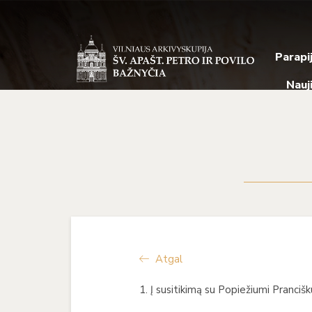
Parapi
Nauj
Atgal
1. Į susitikimą su Popiežiumi Pranci