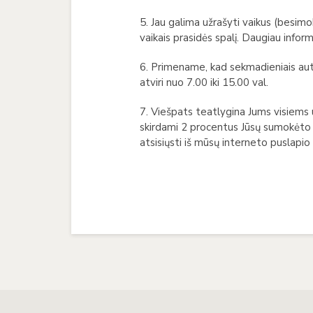
5. Jau galima užrašyti vaikus (besimok
vaikais prasidės spalį. Daugiau informa
6. Primename, kad sekmadieniais auto
atviri nuo 7.00 iki 15.00 val.
7. Viešpats teatlygina Jums visiems 
skirdami 2 procentus Jūsų sumokėto m
atsisiųsti iš mūsų interneto puslapio i