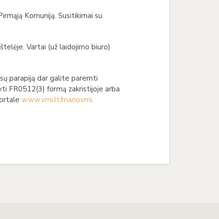
 Pirmąją Komuniją. Susitikimai su
elėje. Vartai (už laidojimo biuro)
sų parapiją dar galite paremti
ti FR0512(3) formą zakristijoje arba
portale
www.vmi.lt/manovmi
.