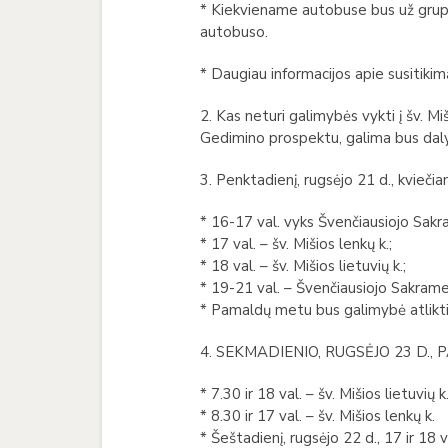
* Kiekviename autobuse bus už grupę 
autobuso.
* Daugiau informacijos apie susitikimą
2. Kas neturi galimybės vykti į šv. Mi
Gedimino prospektu, galima bus dalyva
3. Penktadienį, rugsėjo 21 d., kvieč
* 16-17 val. vyks Švenčiausiojo Sakr
* 17 val. – šv. Mišios lenkų k.;
* 18 val. – šv. Mišios lietuvių k.;
* 19-21 val. – Švenčiausiojo Sakrame
* Pamaldų metu bus galimybė atlikti š
4. SEKMADIENIO, RUGSĖJO 23 D.
* 7.30 ir 18 val. – šv. Mišios lietuvių k.
* 8.30 ir 17 val. – šv. Mišios lenkų k.
* Šeštadienį, rugsėjo 22 d., 17 ir 18 