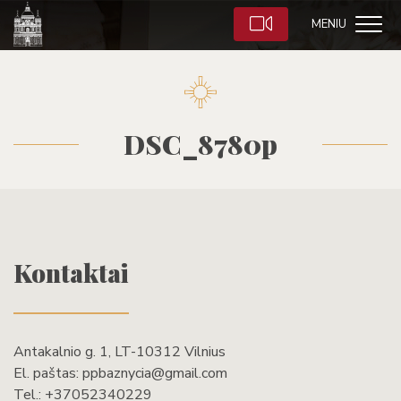
MENIU
DSC_8780p
Kontaktai
Antakalnio g. 1, LT-10312 Vilnius
El. paštas:
ppbaznycia@gmail.com
Tel.:
+37052340229