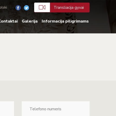
Transliacija gyvai
olski
ontaktai
Galerija
Informacija piligrimams