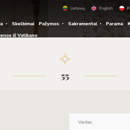
Lietuvių
English
P
ja
Skelbimai
Pažymos
Sakramentai
Parama
K
ienos iš Vatikano
55