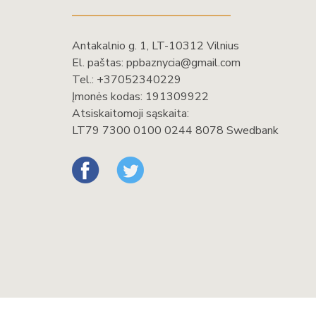
Antakalnio g. 1, LT-10312 Vilnius
El. paštas:
ppbaznycia@gmail.com
Tel.:
+37052340229
Įmonės kodas: 191309922
Atsiskaitomoji sąskaita:
LT79 7300 0100 0244 8078 Swedbank