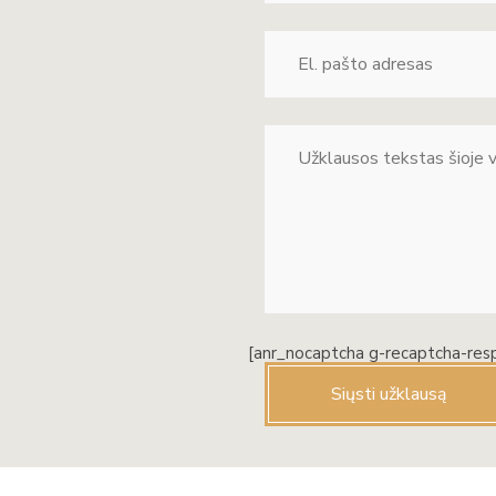
[anr_nocaptcha g-recaptcha-res